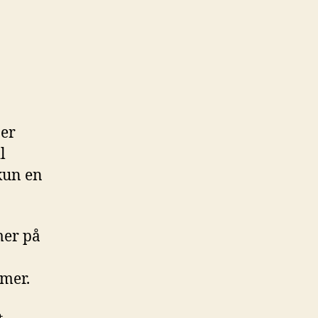
 er
l
kun en
mer på
mer.