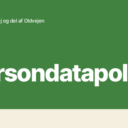
 og del af Oldvejen
rsondatapoli