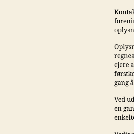
Kontak
foren
oplysn
Oplys
regnea
ejere 
førstk
gang å
Ved ud
en gan
enkel