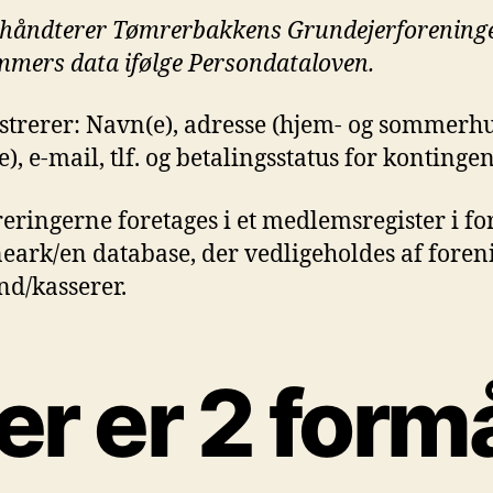
håndterer Tømrerbakkens Grundejerforeninge
mers data ifølge Persondataloven.
istrerer: Navn(e), adresse (hjem- og sommerh
), e-mail, tlf. og betalingsstatus for kontingen
reringerne foretages i et medlemsregister i fo
neark/en database, der vedligeholdes af fore
d/kasserer.
er er 2 form