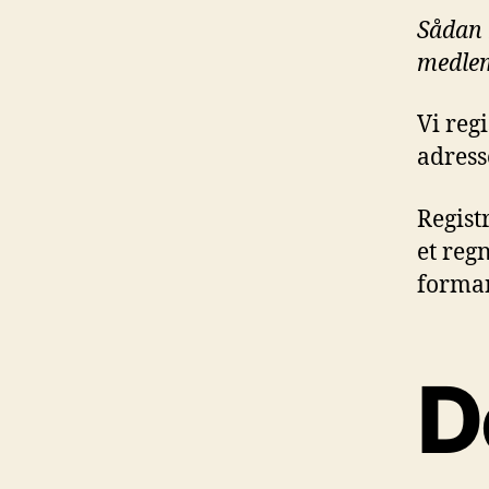
Sådan 
medlem
Vi reg
adresse
Regist
et reg
forman
D