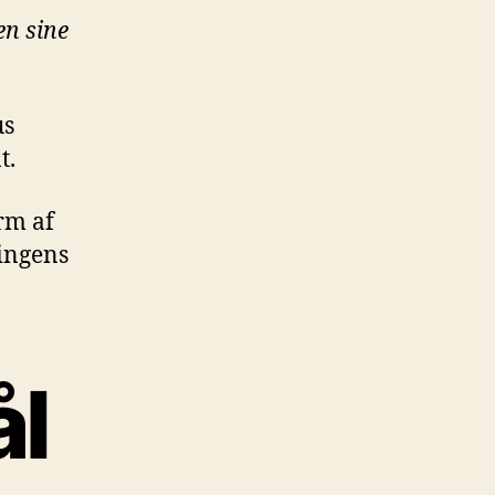
n sine
us
t.
rm af
ningens
ål