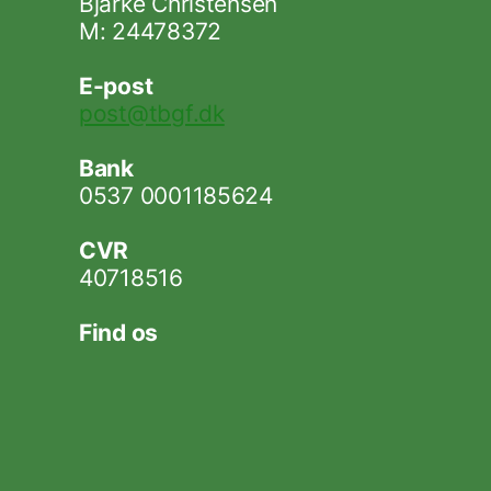
Bjarke Christensen
M: 24478372
E-post
post@tbgf.dk
Bank
0537 0001185624
CVR
40718516
Find os