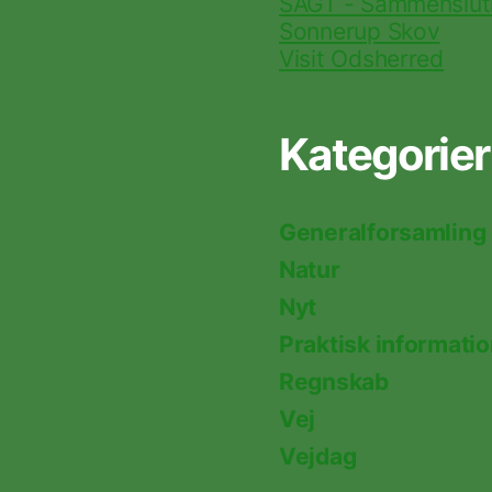
SAGT - Sammenslutn
Sonnerup Skov
Visit Odsherred
Kategorier
Generalforsamling
Natur
Nyt
Praktisk informati
Regnskab
Vej
Vejdag