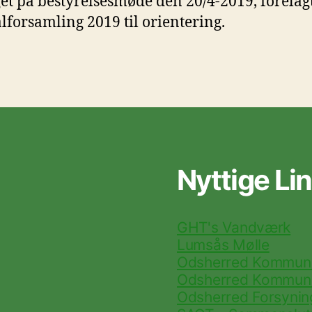
et på bestyrelsesmøde den 20/4-2019, forelag
lforsamling 2019 til orientering.
Nyttige Li
GHT's Vandværk
Lumsås Mølle
Odsherred Kommune
Odsherred Kommune
Odsherred Forsynin