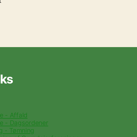
t
nks
 - Affald
 - Dagsordener
g - Tømning