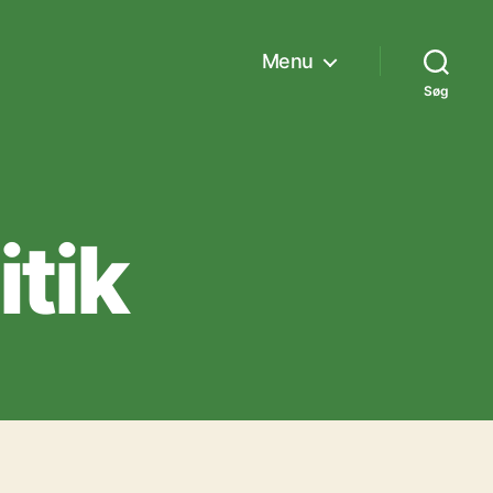
Menu
Søg
tik