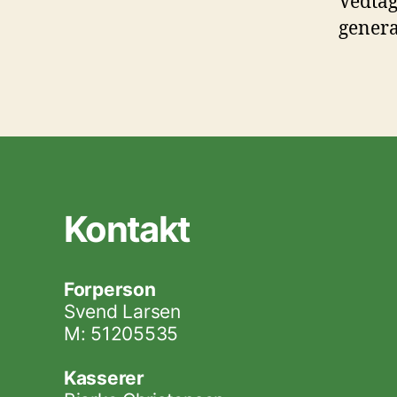
Vedtag
genera
Kontakt
Forperson
Svend Larsen
M: 51205535
Kasserer