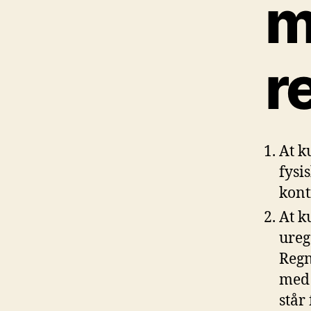
m
r
At k
fysi
kont
At k
ureg
Regn
med 
står