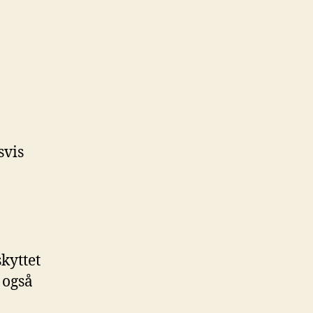
svis
kyttet
 også