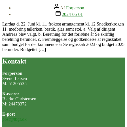
Indlægsforfatter
Af
Forperson
Indlægsdato
2024-05-01
Lørdag d. 22. Juni kl. 11, frokost arrangement kl. 12 Snedkerkrogen
11, medbring tallerken, bestik, glas samt stol. a. Valg af dirigent
Andreas blev valgt. b. Beretning for det forløbne år Se skriftlig
beretning herunder. c. Fremlæggelse og godkendelse af regnskabet
samt budget for det kommende år Se regnskab 2023 og budget 2025
herunder. Budgettet […]
Kontakt
Forperson
Svend Larsen
M: 51205535
Kasserer
Bjarke Christensen
M: 24478372
E-post
post@tbgf.dk