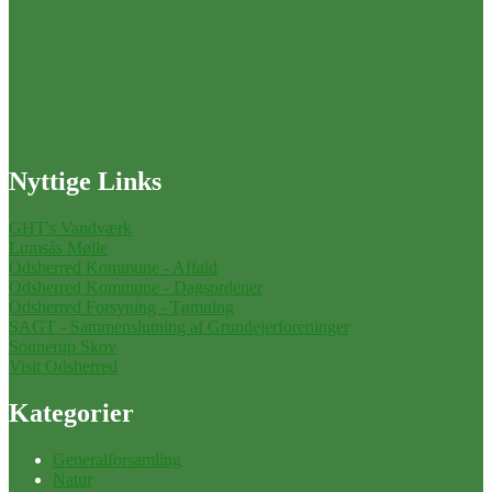
Nyttige Links
GHT's Vandværk
Lumsås Mølle
Odsherred Kommune - Affald
Odsherred Kommune - Dagsordener
Odsherred Forsyning - Tømning
SAGT - Sammenslutning af Grundejerforeninger
Sonnerup Skov
Visit Odsherred
Kategorier
Generalforsamling
Natur