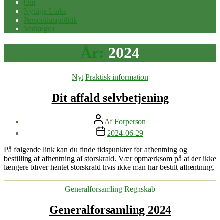
Om
Nyttige Links
Persondatapolitik
Vedtægter
År:
2024
Kategorier
Nyt
Praktisk information
Dit affald selvbetjening
Indlægsforfatter
Af
Forperson
Indlægsdato
2024-06-29
På følgende link kan du finde tidspunkter for afhentning og
bestilling af afhentning af storskrald. Vær opmærksom på at der ikke
længere bliver hentet storskrald hvis ikke man har bestilt afhentning.
Kategorier
Generalforsamling
Regnskab
Generalforsamling 2024