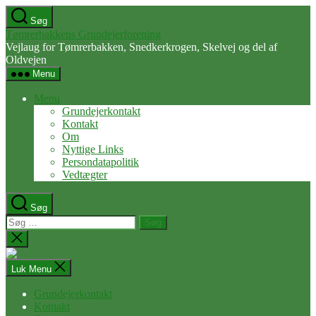
Spring
Søg
til
Tømrerbakkens Grundejerforening
indholdet
Vejlaug for Tømrerbakken, Snedkerkrogen, Skelvej og del af
Oldvejen
Menu
Menu
Grundejerkontakt
Kontakt
Om
Nyttige Links
Persondatapolitik
Vedtægter
Søg
Søg
efter:
Luk
søgning
Luk Menu
Grundejerkontakt
Kontakt