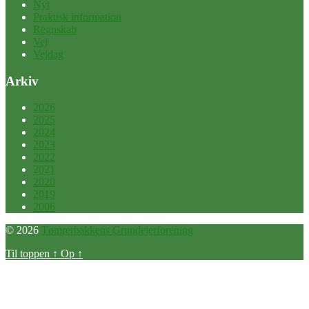
Nyt
Praktisk information
Regnskab
Vej
Vejdag
Arkiv
2026
2025
2024
2023
2022
2021
2020
2019
2006
© 2026
Tømrerbakkens Grundejerforening
Til toppen
↑
Op
↑