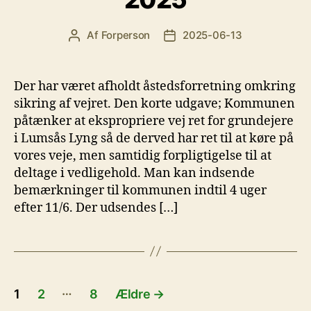
Af
Forperson
2025-06-13
Indlægsforfatter
Indlægsdato
Der har været afholdt åstedsforretning omkring
sikring af vejret. Den korte udgave; Kommunen
påtænker at ekspropriere vej ret for grundejere
i Lumsås Lyng så de derved har ret til at køre på
vores veje, men samtidig forpligtigelse til at
deltage i vedligehold. Man kan indsende
bemærkninger til kommunen indtil 4 uger
efter 11/6. Der udsendes […]
Indlægsinddeling
…
1
2
8
Ældre
→