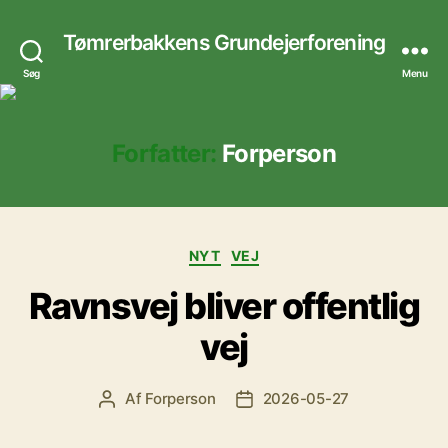
Tømrerbakkens Grundejerforening
Søg
Menu
Forfatter:
Forperson
Kategorier
NYT
VEJ
Ravnsvej bliver offentlig
vej
Af
Forperson
2026-05-27
Indlægsforfatter
Indlægsdato