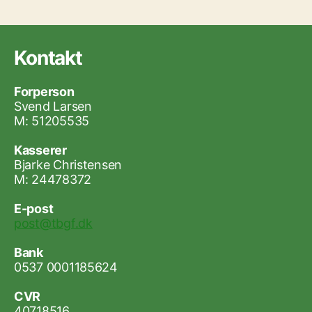
Kontakt
Forperson
Svend Larsen
M: 51205535
Kasserer
Bjarke Christensen
M: 24478372
E-post
post@tbgf.dk
Bank
0537 0001185624
CVR
40718516