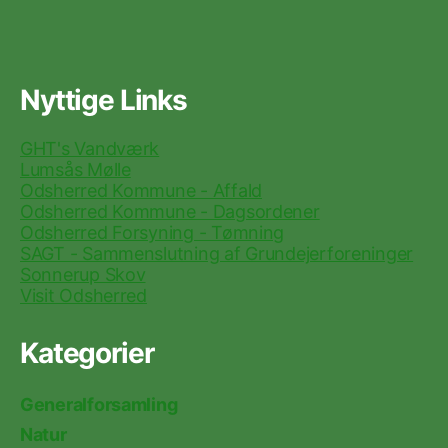
Nyttige Links
GHT's Vandværk
Lumsås Mølle
Odsherred Kommune - Affald
Odsherred Kommune - Dagsordener
Odsherred Forsyning - Tømning
SAGT - Sammenslutning af Grundejerforeninger
Sonnerup Skov
Visit Odsherred
Kategorier
Generalforsamling
Natur