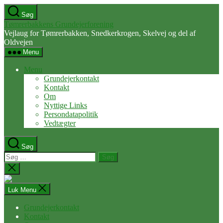
Spring
Søg
til
Tømrerbakkens Grundejerforening
indholdet
Vejlaug for Tømrerbakken, Snedkerkrogen, Skelvej og del af
Oldvejen
Menu
Menu
Grundejerkontakt
Kontakt
Om
Nyttige Links
Persondatapolitik
Vedtægter
Søg
Søg
efter:
Luk
søgning
Luk Menu
Grundejerkontakt
Kontakt