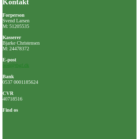
Kontakt
Forperson
Svend Larsen
M: 51205535
Kasserer
Bjarke Christensen
M: 24478372
E-post
post@tbgf.dk
Bank
0537 0001185624
CVR
40718516
Find os