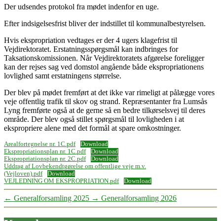
Der udsendes protokol fra mødet indenfor en uge.
Efter indsigelsesfrist bliver der indstillet til kommunalbestyrelsen.
Hvis ekspropriation vedtages er der 4 ugers klagefrist til
Vejdirektoratet. Erstatningsspørgsmål kan indbringes for
Taksationskomissionen. Når Vejdirektoratets afgørelse foreligger
kan der rejses sag ved domstol angående både ekspropriationens
lovlighed samt erstatningens størrelse.
Der blev på mødet fremført at det ikke var rimeligt at pålægge vores
veje offentlig trafik til skov og strand. Repræsentanter fra Lumsås
Lyng fremførte også at de gerne så en bedre tilkørselsvej til deres
område. Der blev også stillet spørgsmål til lovligheden i at
ekspropriere alene med det formål at spare omkostninger.
Arealfortegnelse nr. 1C.pdf
Download
Ekspropriationsplan nr. 1C.pdf
Download
Ekspropriationsplan nr. 2C.pdf
Download
Uddrag af Lovbekendtgørelse om offentlige veje m.v.
(Vejloven).pdf
Download
VEJLEDNING OM EKSPROPRIATION.pdf
Download
←
Generalforsamling 2025
→
Generalforsamling 2026