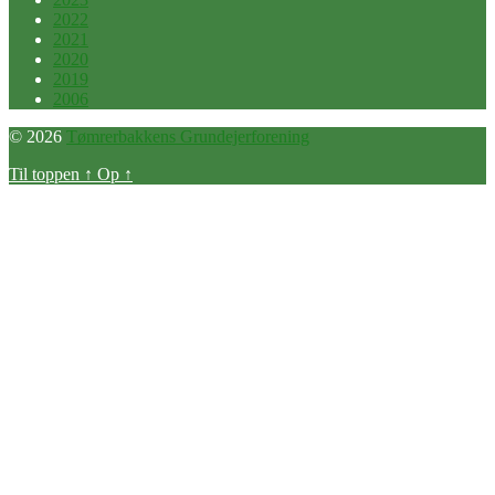
2022
2021
2020
2019
2006
© 2026
Tømrerbakkens Grundejerforening
Til toppen
↑
Op
↑