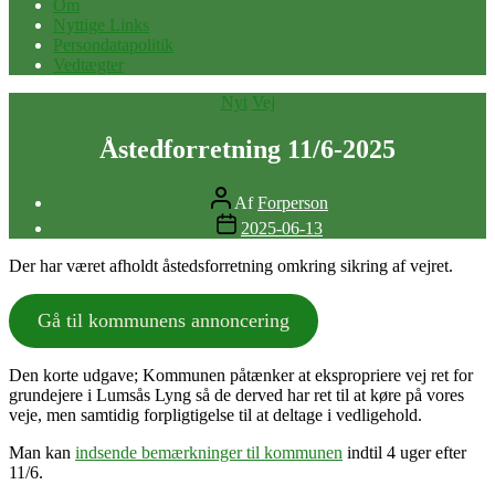
Om
Nyttige Links
Persondatapolitik
Vedtægter
Kategorier
Nyt
Vej
Åstedforretning 11/6-2025
Indlægsforfatter
Af
Forperson
Indlægsdato
2025-06-13
Der har været afholdt åstedsforretning omkring sikring af vejret.
Gå til kommunens annoncering
Den korte udgave; Kommunen påtænker at ekspropriere vej ret for
grundejere i Lumsås Lyng så de derved har ret til at køre på vores
veje, men samtidig forpligtigelse til at deltage i vedligehold.
Man kan
indsende bemærkninger til kommunen
indtil 4 uger efter
11/6.