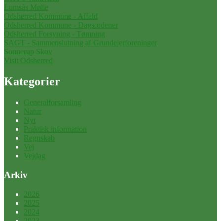
Lumsås Mølle
Odsherred Kommune - Affald
Odsherred Kommune - Dagsordener
Odsherred Forsyning - Tømning
SAGT - Sammenslutning af Grundejerforeninger
Sonnerup Skov
Visit Odsherred
Kategorier
Generalforsamling
Natur
Nyt
Praktisk information
Regnskab
Vej
Vejdag
Arkiv
2026
2025
2024
2023