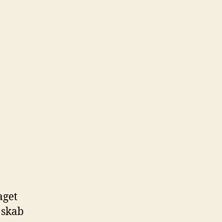
aget
 skab