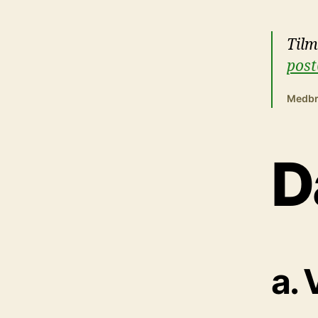
Tilm
post
Medbri
D
a. 