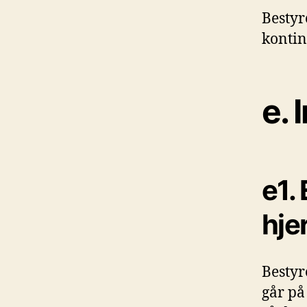
Bestyr
kontin
e.
e1. 
hje
Bestyr
går på