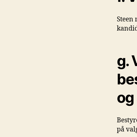
Steen 
kandid
g. 
be
og
Bestyr
på val