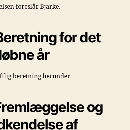
elsen foreslår Bjarke.
Beretning for det
løbne år
iftlig beretning herunder.
 Fremlæggelse og
dkendelse af