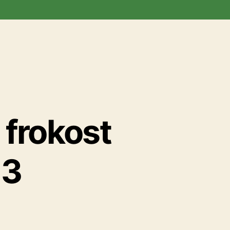
, frokost
13