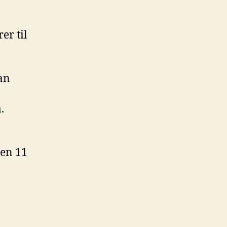
er til
an
.
gen 11