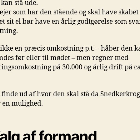
 kan stå ude.
jer som har den stående og skal have skabet
tet sit el bør have en årlig godtgørelse som svar
tning.
 ikke en præcis omkostning p.t. – håber den k
ndes før eller til mødet – men regner med
ringsomkostning på 30.000 og årlig drift på ca
l finde ud af hvor den skal stå da Snedkerkro
r en mulighed.
Valg af formand