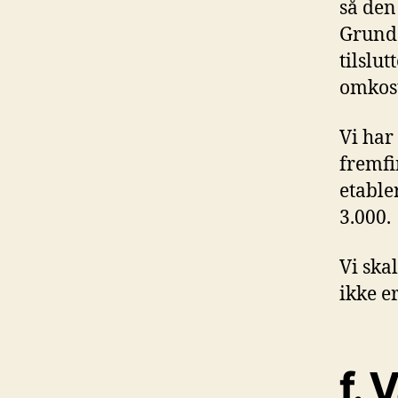
så den
Grunde
tilslut
omkos
Vi har
fremfi
etable
3.000.
Vi ska
ikke e
f. 