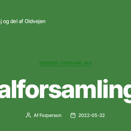
 og del af Oldvejen
Kategorier
GENERALFORSAMLING
alforsamlin
Af
Forperson
2022-05-22
Indlægsforfatter
Indlægsdato