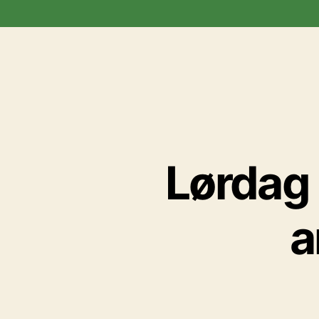
Lørdag d
a