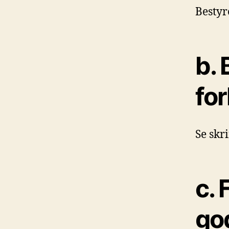
Bestyr
b. 
for
Se skr
c.
go