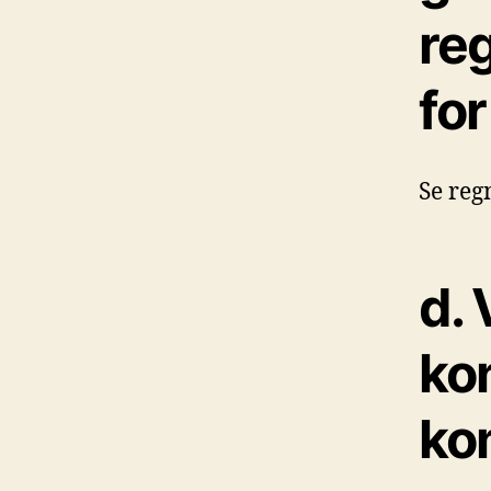
re
fo
Se reg
d. 
kon
ko