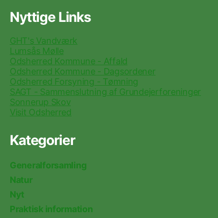
Nyttige Links
GHT's Vandværk
Lumsås Mølle
Odsherred Kommune - Affald
Odsherred Kommune - Dagsordener
Odsherred Forsyning - Tømning
SAGT - Sammenslutning af Grundejerforeninger
Sonnerup Skov
Visit Odsherred
Kategorier
Generalforsamling
Natur
Nyt
Praktisk information