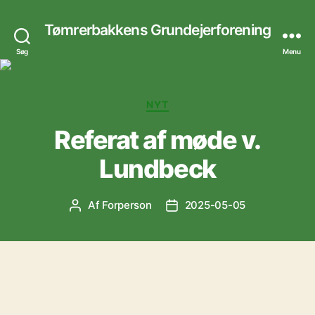
Tømrerbakkens Grundejerforening
Søg
Menu
Kategorier
NYT
Referat af møde v.
Lundbeck
Af
Forperson
2025-05-05
Indlægsforfatter
Indlægsdato