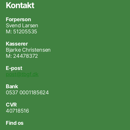
Kontakt
Forperson
Svend Larsen
M: 51205535
Kasserer
Bjarke Christensen
M: 24478372
E-post
post@tbgf.dk
Bank
0537 0001185624
CVR
40718516
Find os