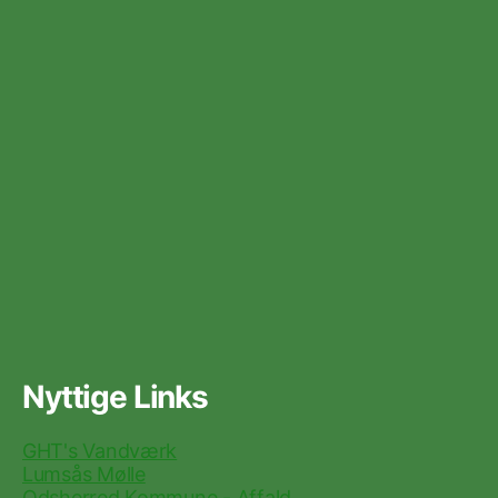
Nyttige Links
GHT's Vandværk
Lumsås Mølle
Odsherred Kommune - Affald