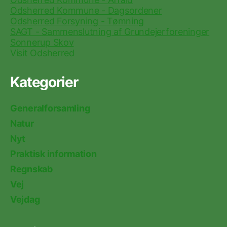
Odsherred Kommune - Dagsordener
Odsherred Forsyning - Tømning
SAGT - Sammenslutning af Grundejerforeninger
Sonnerup Skov
Visit Odsherred
Kategorier
Generalforsamling
Natur
Nyt
Praktisk information
Regnskab
Vej
Vejdag