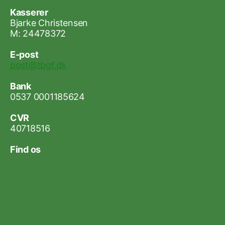
Kasserer
Bjarke Christensen
M: 24478372
E-post
post@tbgf.dk
Bank
0537 0001185624
CVR
40718516
Find os