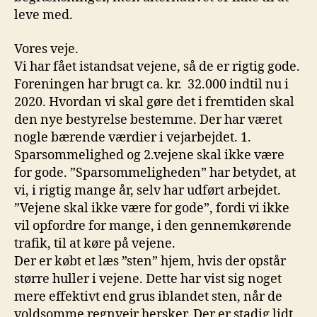
leve med.
Vores veje.
Vi har fået istandsat vejene, så de er rigtig gode.
Foreningen har brugt ca. kr. 32.000 indtil nu i
2020. Hvordan vi skal gøre det i fremtiden skal
den nye bestyrelse bestemme. Der har været
nogle bærende værdier i vejarbejdet. 1.
Sparsommelighed og 2.vejene skal ikke være
for gode. ”Sparsommeligheden” har betydet, at
vi, i rigtig mange år, selv har udført arbejdet.
”Vejene skal ikke være for gode”, fordi vi ikke
vil opfordre for mange, i den gennemkørende
trafik, til at køre på vejene.
Der er købt et læs ”sten” hjem, hvis der opstår
større huller i vejene. Dette har vist sig noget
mere effektivt end grus iblandet sten, når de
voldsomme regnvejr hersker. Der er stadig lidt