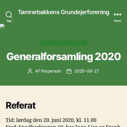
Tømrerbakkens Grundejerforening
Søg
Menu
Kategorier
GENERALFORSAMLING
Generalforsamling 2020
Af
Forperson
2020-06-27
Indlægsforfatter
Indlægsdato
Referat
Tid: lørdag den 20. juni 2020, kl. 11.00